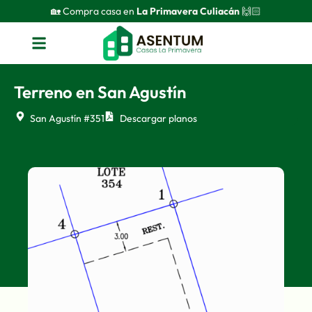
🏡 Compra casa en
La Primavera Culiacán
🙌🏻
Terreno en San Agustín
San Agustín #351
Descargar planos